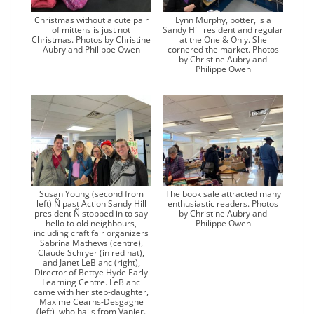
Christmas without a cute pair
Lynn Murphy, potter, is a
of mittens is just not
Sandy Hill resident and regular
Christmas. Photos by Christine
at the One & Only. She
Aubry and Philippe Owen
cornered the market. Photos
by Christine Aubry and
Philippe Owen
Susan Young (second from
The book sale attracted many
left) Ñ past Action Sandy Hill
enthusiastic readers. Photos
president Ñ stopped in to say
by Christine Aubry and
hello to old neighbours,
Philippe Owen
including craft fair organizers
Sabrina Mathews (centre),
Claude Schryer (in red hat),
and Janet LeBlanc (right),
Director of Bettye Hyde Early
Learning Centre. LeBlanc
came with her step-daughter,
Maxime Cearns-Desgagne
(left), who hails from Vanier.