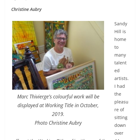
Christine Aubry
Sandy
Hill is
home
to
many
talent
ed
artists.
I had
the
Marc Thivierge’s colourful work will be
pleasu
displayed at Working Title in October,
re of
2019.
sitting
Photo Christine Aubry
down
over