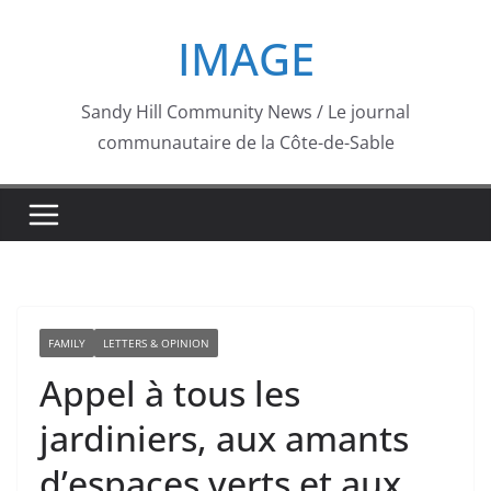
Skip
IMAGE
to
content
Sandy Hill Community News / Le journal
communautaire de la Côte-de-Sable
FAMILY
LETTERS & OPINION
Appel à tous les
jardiniers, aux amants
d’espaces verts et aux